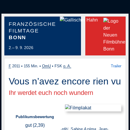
FRANZÖSISCHE
FILMTAGE
BONN
2.– 9. 9. 2026
F
2011
•
155 Min.
•
OmU
•
FSK
o. A.
Trailer
Vous n’avez encore rien vu
Ihr werdet euch noch wundern
Publikumsbewertung
Regie: Alain Resnais
gut (2,39)
mit: Mathieu Amalric, Pierre Arditi, Sabine Azéma, Jean-