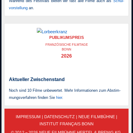
Während des Festivals bieten wir fast alle Filme auch als
Schul­
vor­stellung
an.
PUBLIKUMSPREIS
FRANZÖSISCHE FILMTAGE
BONN
2026
Aktueller Zwischenstand
Noch sind 10 Filme unbewertet. Mehr Informationen zum Ab­stim­
mungs­ver­fah­ren finden Sie
hier
.
IMPRESSUM
|
DATENSCHUTZ
|
NEUE FILMBÜHNE
|
INSTITUT FRANÇAIS BONN
© 2012 − 2026 NEUE FILMBÜHNE HERTEL & BRENIG KG.