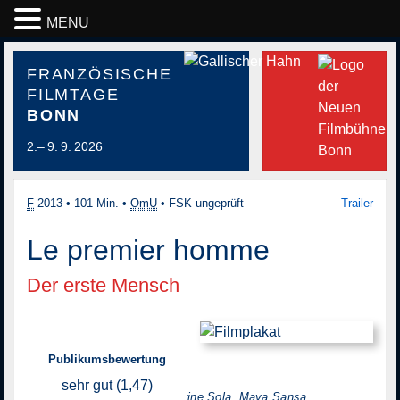
MENU
FRANZÖSISCHE
FILMTAGE
BONN
2.– 9. 9. 2026
F
2013
•
101 Min.
•
OmU
•
FSK ungeprüft
Trailer
Le premier homme
Der erste Mensch
Publikumsbewertung
Regie: Gianni Amelio
sehr gut (1,47)
mit: Jacques Gamblin, Catherine Sola, Maya Sansa,