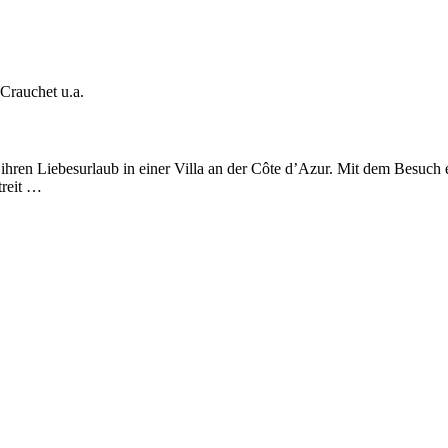
Crauchet u.a.
en Lie­bes­ur­laub in einer Villa an der Côte d’Azur. Mit dem Besuch eine
Streit …