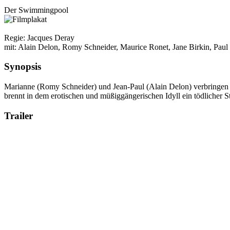
Der Swimmingpool
Regie: Jacques Deray
mit: Alain Delon, Romy Schneider, Maurice Ronet, Jane Birkin, Paul 
Synopsis
Mari­anne (Romy Schnei­der) und Jean-Paul (Alain Delon) ver­brin­gen ihr
brennt in dem ero­ti­schen und müßig­gän­ge­ri­schen Idyll ein töd­li­cher 
Trailer