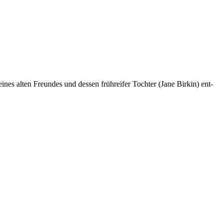
s alten Freun­des und des­sen früh­rei­fer Toch­ter (Jane Bir­kin) ent­