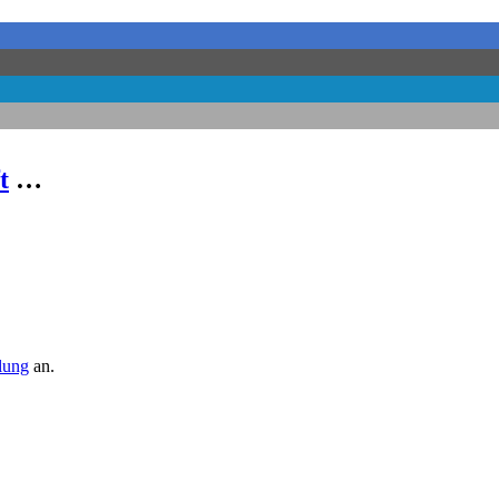
t
…
llung
an.