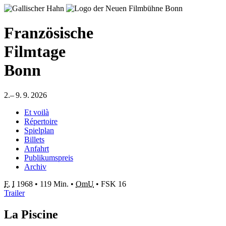
Französische
Filmtage
Bonn
2.– 9. 9. 2026
Et voilà
Répertoire
Spielplan
Billets
Anfahrt
Publikumspreis
Archiv
F
,
I
1968
•
119 Min.
•
OmU
•
FSK 16
Trailer
La Piscine