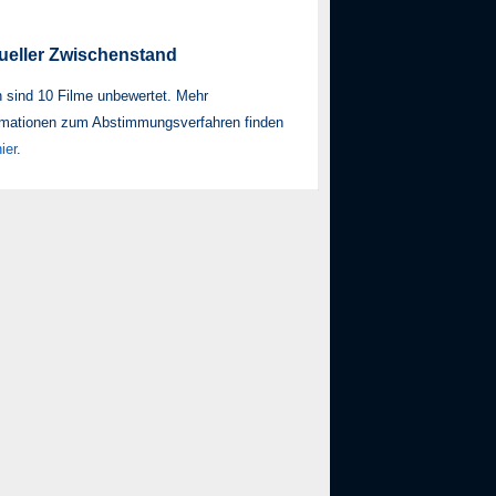
ueller Zwischenstand
 sind 10 Filme unbewertet. Mehr
mationen zum Ab­stim­mungs­ver­fah­ren finden
ier
.