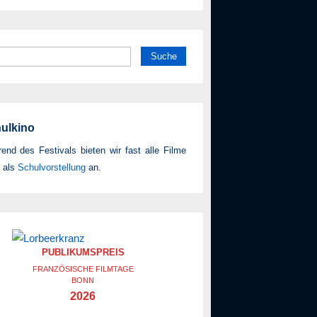
he
h:
ulkino
end des Festivals bieten wir fast alle Filme
 als
Schul­vor­stellung
an.
PUBLIKUMSPREIS
FRANZÖSISCHE FILMTAGE
BONN
2026