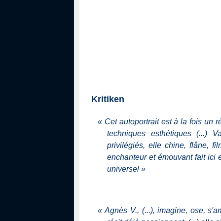
Kritiken
«
Cet autoportrait est à la fois u
techniques esthétiques (...) 
privilégiés, elle chine, flâne, f
enchanteur et émouvant fait ici 
universel
»
«
Agnès V., (...), imagine, ose, s'