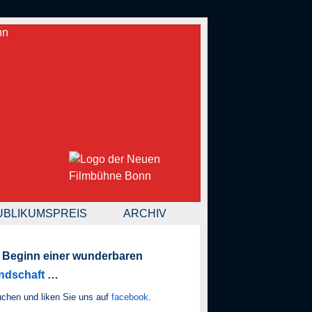
UBLIKUMSPREIS
ARCHIV
 Beginn einer wunderbaren
ndschaft
…
chen und liken Sie uns auf
facebook
.