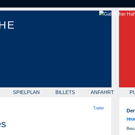
HE
SPIELPLAN
BILLETS
ANFAHRT
P
Trailer
Der
reu
ès
Besu