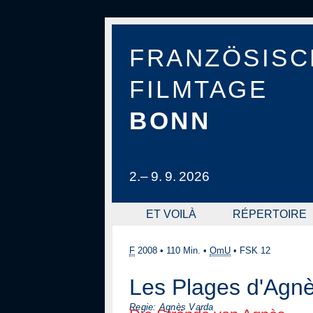
FRANZÖSISC
FILMTAGE
BONN
2.– 9. 9. 2026
ET VOILÀ
RÉPERTOIRE
F
2008
•
110 Min.
•
OmU
•
FSK 12
Les Plages d'Agn
Regie: Agnès Varda