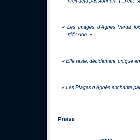
récit déjà passionnant. (...) ell
«
Les images d'Agnès Varda fois
réflexion.
»
«
Elle reste, décidément, unique en
«
Les Plages d'Agnès enchante par s
Preise