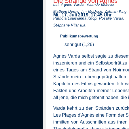
Die Strände von Agnès
mit: Agnès Varda, Yolande Moreau,
Mathieu Demy, Jim McBride, Zalman King,
Mi., 17. Juli 2019, 17:45 Uhr
Patricia Louisianna Knop, Rosalie Varda,
Stéphane Vilar u.a.
Publikumsbewertung
sehr gut (1,26)
Synopsis
Agnès Varda selbst sagte zu diesem 
inszenieren und ein Selbstporträt zu
eines Tages am Strand von Noirmout
Strände mein Leben geprägt hatten. 
Kapiteln des Films geworden. Ich wo
Fakten und Arbeiten meiner Lebensr
all jene, die mich geformt haben, die 
Varda kehrt zu den Stränden zurück,
Les Plages d'Agnès eine Form der Se
inmitten von Ausschnitten aus ihren
Theaterfotografin, dann als innovati