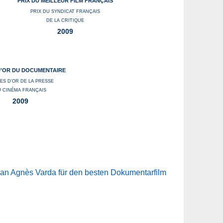
PRIX DU MEILLEUR FILM FRANÇAIS
PRIX DU SYNDICAT FRANÇAIS
DE LA CRITIQUE
2009
D'OR DU DOCUMENTAIRE
LES D'OR DE LA PRESSE
 CINÉMA FRANÇAIS
2009
 an Agnès Varda für den besten Dokumentarfilm