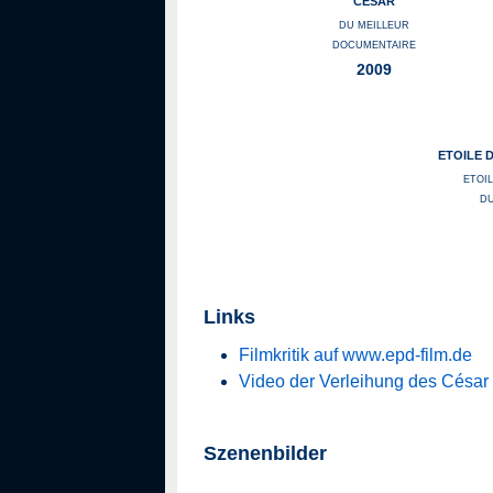
CÉSAR
DU MEILLEUR
DOCUMENTAIRE
2009
ETOILE 
ETOI
DU
Links
Filmkritik auf www.epd-film.de
Video der Verleihung des César
Szenenbilder