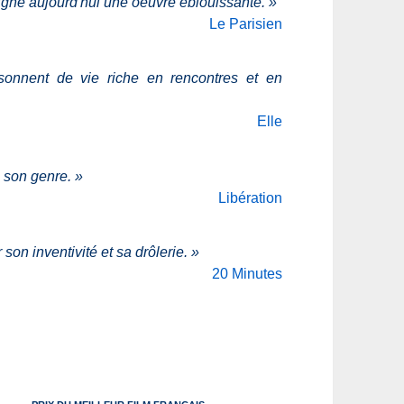
e signe aujourd'hui une oeuvre éblouissante.
»
Le Parisien
onnent de vie riche en rencontres et en
Elle
 son genre.
»
Libération
on inventivité et sa drôlerie.
»
20 Minutes