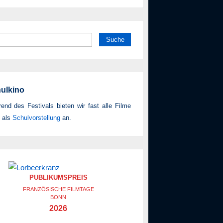
he
h:
ulkino
end des Festivals bieten wir fast alle Filme
 als
Schul­vor­stellung
an.
PUBLIKUMSPREIS
FRANZÖSISCHE FILMTAGE
BONN
2026