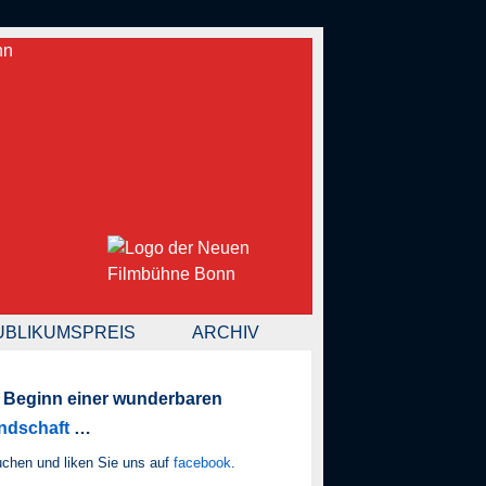
UBLIKUMSPREIS
ARCHIV
 Beginn einer wunderbaren
ndschaft
…
chen und liken Sie uns auf
facebook
.