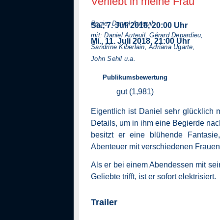
Verliebt in meine Frau
Regie: Daniel Auteuil
Sa., 7. Juli 2018, 20:00 Uhr
mit: Daniel Auteuil, Gérard Depardieu,
Mi., 11. Juli 2018, 21:00 Uhr
Sandrine Kiberlain, Adriana Ugarte,
John Sehil u.a.
Publikumsbewertung
gut (1,981)
Synopsis
Eigentlich ist Daniel sehr glücklic
Details, um in ihm eine Begierde n
besitzt er eine blühende Fantasi
Abenteuer mit verschiedenen Frauen 
Als er bei einem Abendessen mit se
Geliebte trifft, ist er sofort elektrisiert.
Trailer