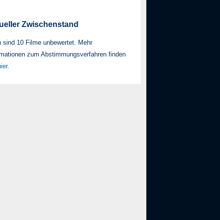
ueller Zwischenstand
 sind 10 Filme unbewertet. Mehr
mationen zum Ab­stim­mungs­ver­fah­ren finden
ier
.