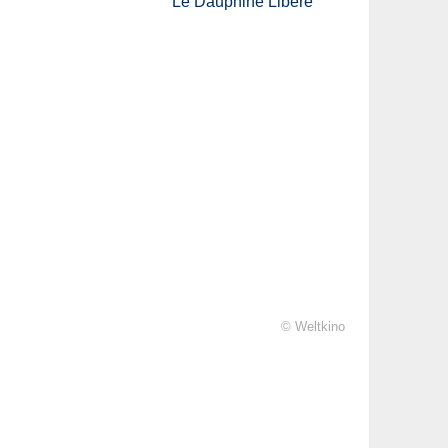
Le Dauphiné Libéré
© Weltkino