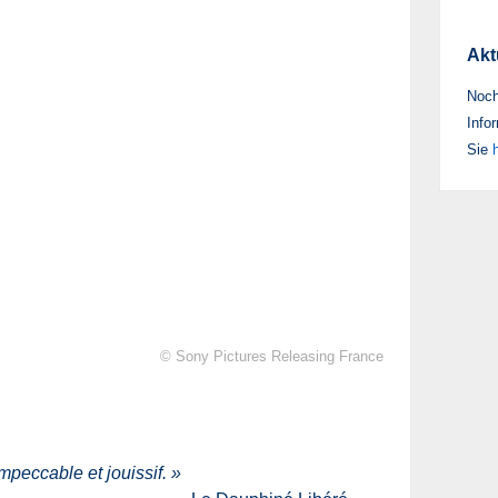
Akt
Noch
Infor
Sie
h
© Sony Pictures Releasing France
mpeccable et jouissif.
»