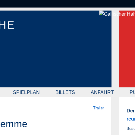
HE
SPIELPLAN
BILLETS
ANFAHRT
P
Trailer
Der
reu
 femme
Besu