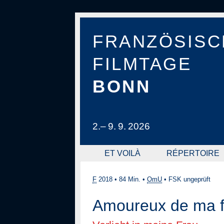
FRANZÖSISC
FILMTAGE
BONN
2.– 9. 9. 2026
ET VOILÀ
RÉPERTOIRE
F
2018
•
84 Min.
•
OmU
•
FSK ungeprüft
Amoureux de ma