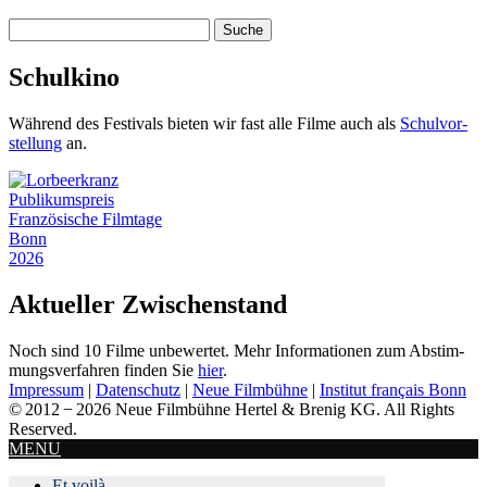
Suche
nach:
Schulkino
Während des Festivals bieten wir fast alle Filme auch als
Schul­vor­
stellung
an.
Publikumspreis
Französische Filmtage
Bonn
2026
Aktueller Zwischenstand
Noch sind 10 Filme unbewertet. Mehr Informationen zum Ab­stim­
mungs­ver­fah­ren finden Sie
hier
.
Impressum
|
Datenschutz
|
Neue Filmbühne
|
Institut français Bonn
© 2012 − 2026 Neue Filmbühne Hertel & Brenig KG. All Rights
Reserved.
MENU
Et voilà