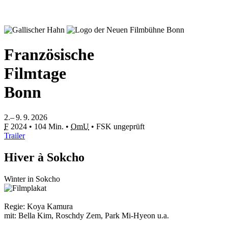
Französische
Filmtage
Bonn
2.– 9. 9. 2026
F
2024
•
104 Min.
•
OmU
•
FSK ungeprüft
Trailer
Hiver à Sokcho
Winter in Sokcho
Regie: Koya Kamura
mit: Bella Kim, Roschdy Zem, Park Mi‑Hyeon u.a.