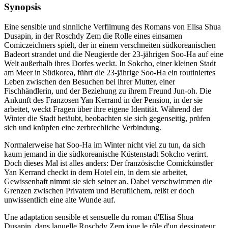
Synopsis
Eine sensible und sinnliche Verfilmung des Romans von Elisa Shua
Dusapin, in der Roschdy Zem die Rolle eines einsamen
Comiczeichners spielt, der in einem verschneiten südkoreanischen
Badeort strandet und die Neugierde der 23-jährigen Soo-Ha auf eine
Welt außerhalb ihres Dorfes weckt. In Sokcho, einer kleinen Stadt
am Meer in Südkorea, führt die 23-jährige Soo-Ha ein routiniertes
Leben zwischen den Besuchen bei ihrer Mutter, einer
Fischhändlerin, und der Beziehung zu ihrem Freund Jun-oh. Die
Ankunft des Franzosen Yan Kerrand in der Pension, in der sie
arbeitet, weckt Fragen über ihre eigene Identität. Während der
Winter die Stadt betäubt, beobachten sie sich gegenseitig, prüfen
sich und knüpfen eine zerbrechliche Verbindung.
Normalerweise hat Soo-Ha im Winter nicht viel zu tun, da sich
kaum jemand in die südkoreanische Küstenstadt Sokcho verirrt.
Doch dieses Mal ist alles anders: Der französische Comickünstler
Yan Kerrand checkt in dem Hotel ein, in dem sie arbeitet,
Gewissenhaft nimmt sie sich seiner an. Dabei verschwimmen die
Grenzen zwischen Privatem und Beruflichem, reißt er doch
unwissentlich eine alte Wunde auf.
Une adaptation sensible et sensuelle du roman d'Elisa Shua
Dusapin, dans laquelle Roschdy Zem joue le rôle d'un dessinateur