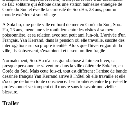
de BD solitaire qui échoue dans une station balnéaire enneigée de
Corée du Sud et éveille la curiosité de Soo-Ha, 23 ans, pour un
monde extérieur à son village.
À Sokcho, une petite ville en bord de mer en Corée du Sud, Soo-
Ha, 23 ans, mène une vie routinière entre les visites à sa mère,
poissonnière, et sa relation avec son petit ami Jun-oh. L'arrivée d'un
Français, Yan Kerrand, dans la pension où elle travaille, suscite des
interrogations sur sa propre identité. Alors que l'hiver engourdit la
ville, ils s'observent, s'examinent et tissent un lien fragile.
Normalement, Soo-Ha n'a pas grand-chose à faire en hiver, car
presque personne ne s'aventure dans la ville côtière de Sokcho, en
Corée du Sud. Mais cette fois-ci, tout est différent : l'artiste de bande
dessinée français Yan Kerrand arrive à l'hôtel où elle travaille et elle
s'occupe de lui en toute conscience. Les frontières entre le privé et le
professionnel s'estompent et il rouvre sans le savoir une vieille
blessure.
Trailer