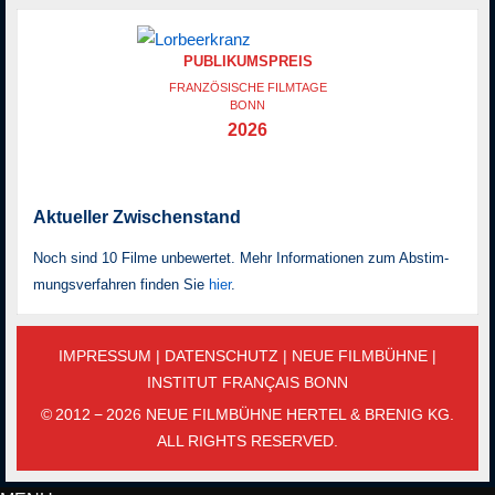
PUBLIKUMSPREIS
FRANZÖSISCHE FILMTAGE
BONN
2026
Aktueller Zwischenstand
Noch sind 10 Filme unbewertet. Mehr Informationen zum Ab­stim­
mungs­ver­fah­ren finden Sie
hier
.
IMPRESSUM
|
DATENSCHUTZ
|
NEUE FILMBÜHNE
|
INSTITUT FRANÇAIS BONN
© 2012 − 2026 NEUE FILMBÜHNE HERTEL & BRENIG KG.
ALL RIGHTS RESERVED.