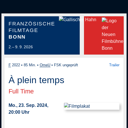
FRANZÖSISCHE
FILMTAGE
BONN
2.– 9. 9. 2026
F
2022
•
85 Min.
•
OmeU
•
FSK ungeprüft
Trailer
À plein temps
Full Time
Mo., 23. Sep. 2024,
20:00 Uhr